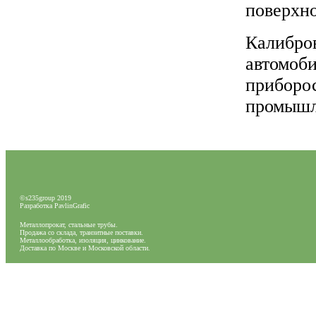
поверхно
Калибров
автомоб
приборос
промышл
©
s235group 2019
Разработка PavlinGrafic
Металлопрокат, стальные трубы.
Продажа со склада, транзитные поставки.
Металлообработка, изоляция, цинкование.
Доставка по Москве и Московской области.