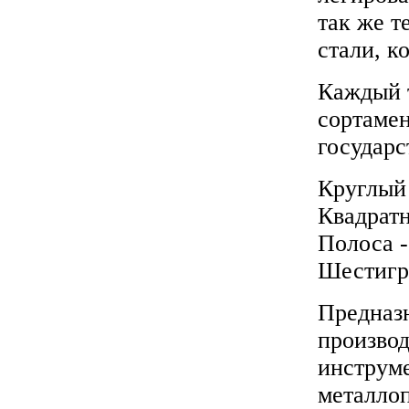
так же т
стали, к
Каждый 
сортамен
государс
Круглый 
Квадратн
Полоса 
Шестигр
Предназн
производ
инструме
металлоп