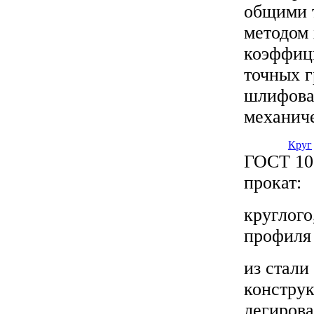
общими 
методом 
коэффици
точных г
шлифова
механиче
Круг
ГОСТ 10
прокат:
круглого
профиля
из стали
конструк
легиров