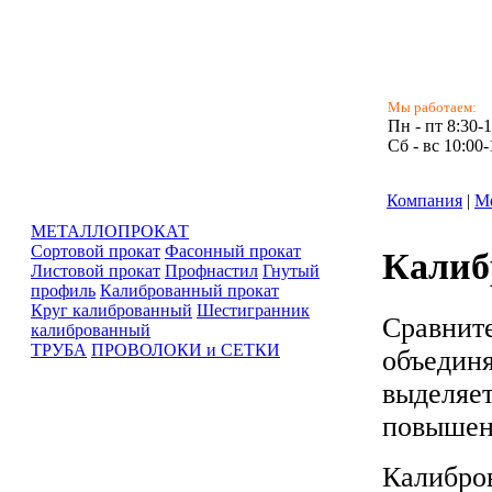
Мы работаем:
Пн - пт 8:30-
Сб - вс 10:00-
Компания
|
М
МЕТАЛЛОПРОКАТ
Сортовой прокат
Фасонный прокат
Калиб
Листовой прокат
Профнастил
Гнутый
профиль
Калиброванный прокат
Круг калиброванный
Шестигранник
Сравните
калиброванный
ТРУБА
ПРОВОЛОКИ и СЕТКИ
объединя
выделяет
повышен
Калибров