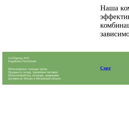
Наша ко
эффекти
комбинац
зависимо
©
s235group 2019
Разработка PavlinGrafic
Сорт
Металлопрокат, стальные трубы.
Продажа со склада, транзитные поставки.
Металлообработка, изоляция, цинкование.
Доставка по Москве и Московской области.