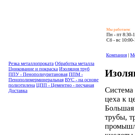
Мы работаем:
Пн - пт 8:30-
Сб - вс 10:00-
Компания
|
М
Резка металлопроката
Обработка металла
Цинкование и покраска
Изоляция труб
Изоля
ППУ - Пенополиуритановая
ППМ -
Пенополимерминеральная
ВУС - на основе
полиэтилена
ЦПП - Цементно - песчаная
Система 
Доставка
цеха к ц
Большая 
трубы, т
промышл