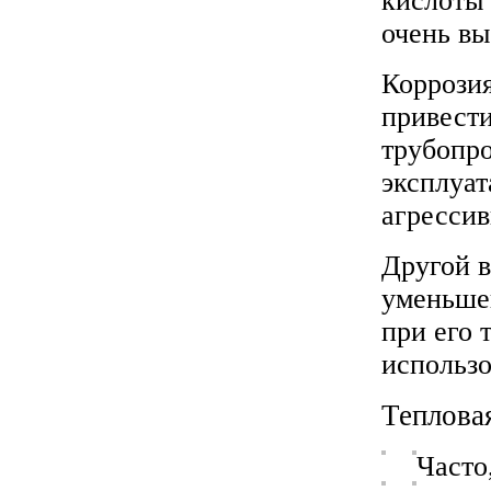
кислоты 
очень вы
Коррози
привести
трубопро
эксплуат
агресси
Другой в
уменьшен
при его 
использо
Теплова
Часто