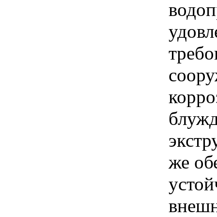
водоп
удовл
требо
соору
корро
блужд
экстр
же об
устой
внеш