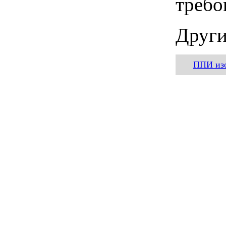
требо
Други
ППИ из