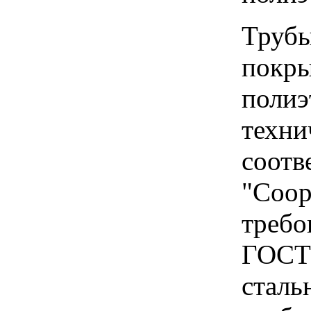
Трубы
покры
полиэ
техни
соотв
"Соор
требо
ГОСТ 
сталь