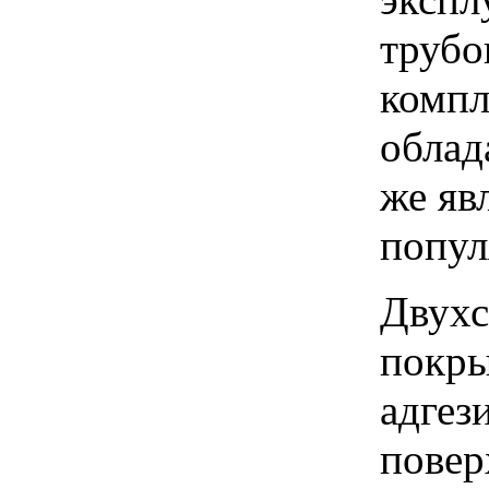
трубо
компл
облад
же яв
попул
Двухс
покры
адгез
повер