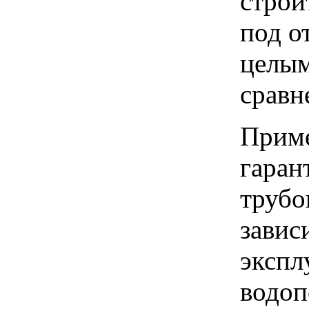
строи
под о
целым
сравн
Приме
гаран
трубо
завис
экспл
водоп