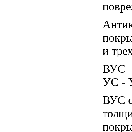
повре
Антик
покры
и тре
ВУС -
УС - 
ВУС о
толщи
покры