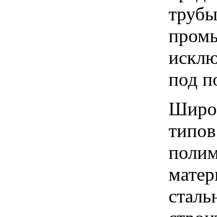
трубы
пром
исклю
под п
Широк
типов
полим
матер
сталь