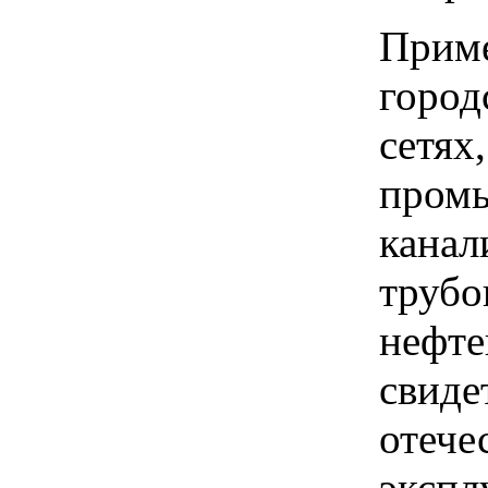
Приме
город
сетях
промы
канал
трубо
нефте
свиде
отече
экспл